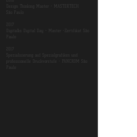
2018
Design Thinking Master - MASTERTECH
São Paulo
2017
Digitalks Digital Day - Master -Zertifikat São
Paulo
2017
Spezialisierung auf Spezialgrafiken und
professionelle Druckvorstufe - PANCROM São
Paulo