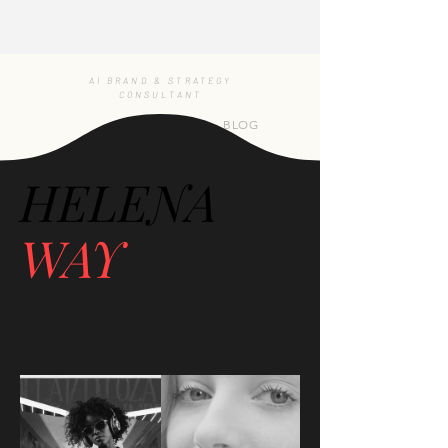
AI BRAND & STRATEGY
CONSULTANT
BLOG
HELENA
WAY