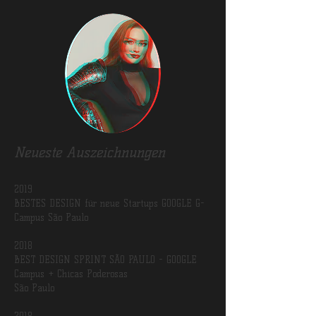
Neueste Auszeichnungen
2019
BESTES DESIGN für neue Startups GOOGLE G-
Campus São Paulo
2018
BEST DESIGN SPRINT SÃO PAULO - GOOGLE
Campus + Chicas Poderosas
São Paulo